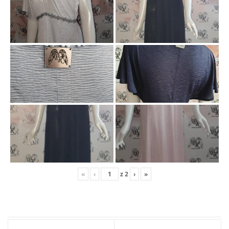
«
‹
z
2
›
»