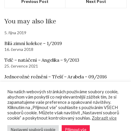
Previous Post
Next Post
You may also like
5. října 2019
Bílá zimní kolekce – 1/2019
16. června 2018
Telč – natáčení – Angelika – 9/2013
25. července 2021
Jednorožné rožnění – Třešť – Arabela – 09/2016
Na našich webových stránkách používáme soubory cookie,
Domů
Akce
O mně
Fotogalerie
Kontakt
Obchod
abychom vám poskytli co nejrelevantnější zážitek tím, že si
zapamatujeme vaše preference a opakované návštěvy.
Košík
Kliknutím na „Přijmout vše“ souhlasíte s používáním VŠECH
souborů cookie. Můžete však navštívit „Nastavení souborů
cookie“ a poskytnout kontrolovaný souhlas.
Zobrazit více
Pavlína Rychtecká
Nastavení souborů cookie
Přijmout vše